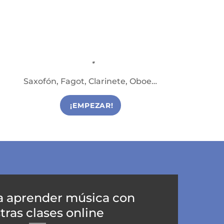
Viento Madera
Clases de Viento Madera en Reus
Saxofón, Fagot, Clarinete, Oboe…
¡EMPEZAR!
a aprender música con
tras clases online