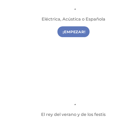
Guitarra
Clases de guitarra en Reus
Eléctrica, Acústica o Española
¡EMPEZAR!
Ukelele
Clases de Ukelele en Reus
El rey del verano y de los festis