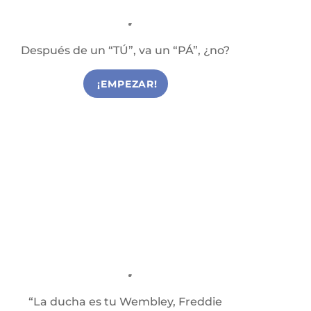
Batería
Clases de Batería en Reus
Después de un “TÚ”, va un “PÁ”, ¿no?
¡EMPEZAR!
Canto
Clases de Canto en Reus
“La ducha es tu Wembley, Freddie