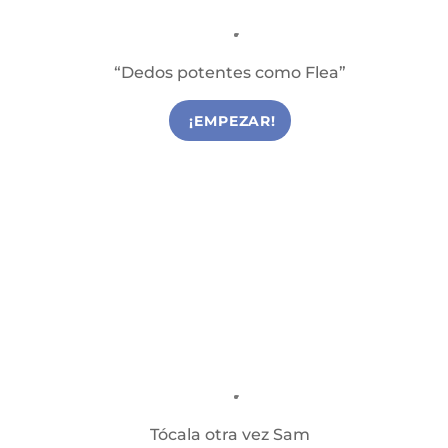
Bajo
Clases de Bajo en Reus
“Dedos potentes como Flea”
¡EMPEZAR!
Piano / Teclado
Clases de Piano y Teclado en Reus
Tócala otra vez Sam