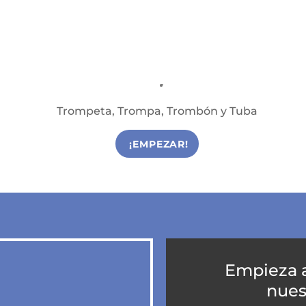
Viento Metal
Clases de Viento Metal en Reus
Trompeta, Trompa, Trombón y Tuba
¡EMPEZAR!
Empieza 
nues