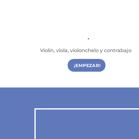
Cuerda Frotada
Clases de Cuerda Frotada en Reus
Violín, viola, violonchelo y contrabajo
¡EMPEZAR!