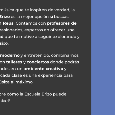
 música que te inspiren de verdad, la
Erizo
es la mejor opción si buscas
n Reus
. Contamos con
profesores de
apasionados, expertos en ofrecer una
ad
que te motive a seguir explorando y
ico.
 moderno
y entretenido: combinamos
on
talleres
y
conciertos
donde podrás
endes en un
ambiente creativo
y
 cada clase es una experiencia para
música al máximo.
bre cómo la Escuela Erizo puede
ivel!