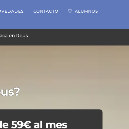
OVEDADES
CONTACTO
ALUMNOS
ica en Reus
eus?
e 59€ al mes