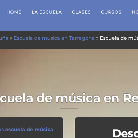
HOME
LA ESCUELA
CLASES
CURSOS
N
luña
»
Escuela de música en Tarragona
»
Escuela de mús
cuela de música en R
ras
escuela de música
Desd