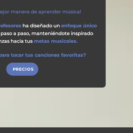
mejor manera de aprender música!
rofesores
ha diseñado un
enfoque único
paso a paso, manteniéndote inspirado
nzas hacia tus
metas musicales.
ara tocar tus canciones favoritas?
PRECIOS