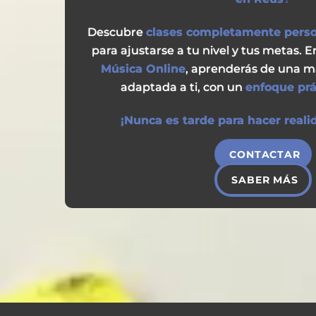
Descubre
clases completamente perso
para ajustarse a tu nivel y tus metas. 
Música Online
, aprenderás de una m
adaptada a ti, con un
enfoque prác
¡Nunca es tarde para hacer reali
CONTACTAR
SABER MÁS