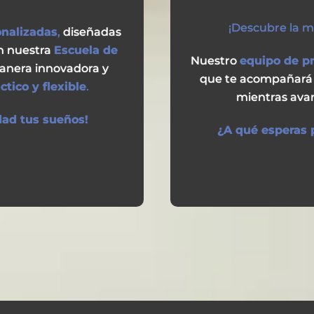
¡Descubre la 
nalizadas
,
diseñadas
En nuestra
Escuela de
Nuestro
equipo de p
anera innovadora y
que te acompañará 
tico y flexible
.
mientras ava
dad tus sueños!
¿A qué esperas p